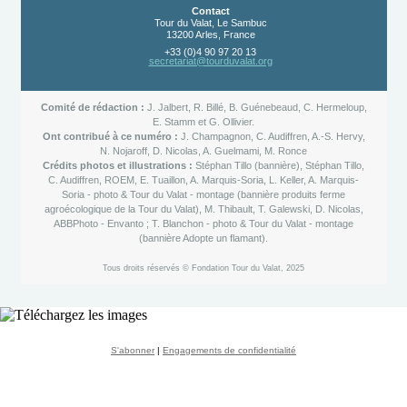
Contact
Tour du Valat, Le Sambuc
13200 Arles, France
+33 (0)4 90 97 20 13
secretariat@tourduvalat.org
Comité de rédaction :
J. Jalbert, R. Billé, B. Guénebeaud, C. Hermeloup,
E. Stamm et G. Ollivier.
Ont contribué à ce numéro :
J. Champagnon, C. Audiffren, A.-S. Hervy,
N. Nojaroff, D. Nicolas, A. Guelmami, M. Ronce
Crédits photos et illustrations :
Stéphan Tillo (bannière), Stéphan Tillo,
C. Audiffren, ROEM, E. Tuaillon, A. Marquis-Soria, L. Keller, A. Marquis-
Soria - photo & Tour du Valat - montage (bannière produits ferme
agroécologique de la Tour du Valat), M. Thibault, T. Galewski
, D. Nicolas,
ABBPhoto - Envanto
; T. Blanchon - photo & Tour du Valat - montage
(bannière Adopte un flamant).
Tous droits réservés © Fondation Tour du Valat, 2025
S'abonner
|
Engagements de confidentialité