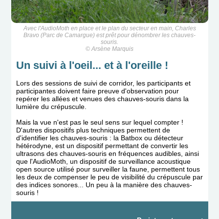
Avec l'AudioMoth en place et le plan du secteur en main, Charles
Bravo (Parc de Camargue) est prêt pour dénombrer les chauves-
souris.
© Arsène Marquis
Un suivi à l'oeil... et à l'oreille !
Lors des sessions de suivi de corridor, les participants et
participantes doivent faire preuve d'observation pour
repérer les allées et venues des chauves-souris dans la
lumière du crépuscule.
Mais la vue n'est pas le seul sens sur lequel compter !
D'autres dispositifs plus techniques permettent de
d'identifier les chauves-souris : la Batbox ou détecteur
hétérodyne, est un dispositif permettant de convertir les
ultrasons des chauves-souris en fréquences audibles, ainsi
que l'AudioMoth, un
dispositif de surveillance acoustique
open source utilisé pour surveiller la faune, permettent tous
les deux de compenser le peu de visibilité du crépuscule par
des indices sonores... Un peu à la manière des chauves-
souris !